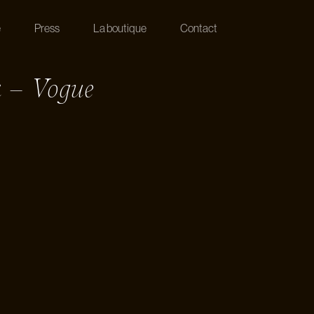
e
Press
La boutique
Contact
a – Vogue