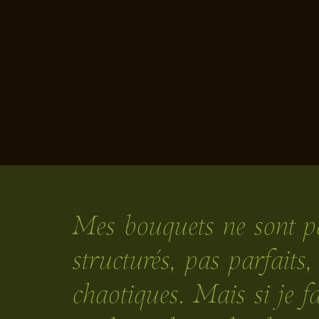
Mes bouquets ne sont p
structurés, pas parfaits,
chaotiques. Mais si je fa