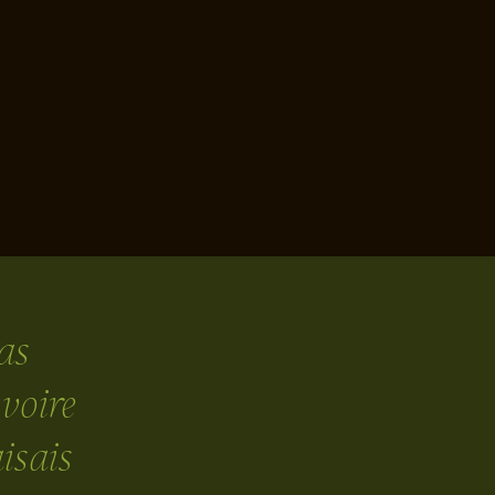
as
 voire
isais