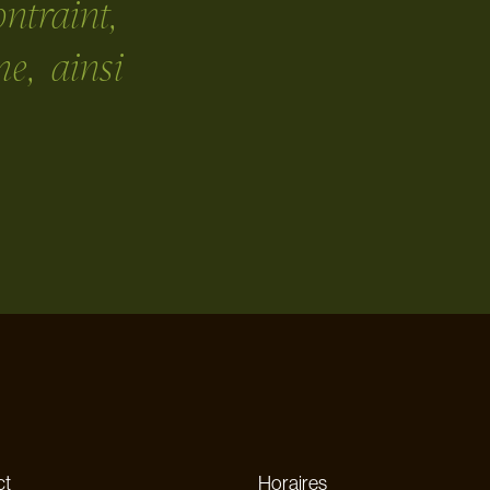
ntraint,
e, ainsi
ct
Horaires